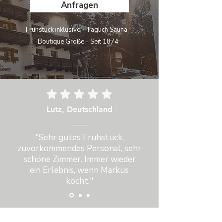
Anfragen
Frühstück inklusive - Täglich Sauna -
Boutique Größe - Seit 1874
Lutz, Deutschland
"Sehr gutes Frühstück,
zuvorkommendes Personal, sehr
schöne Zimmer. Immer wieder
ein Erlebnis, wenn Markus
kocht."