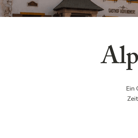
Alp
Ein 
Zei