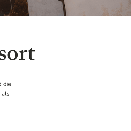
sort
 die
 als