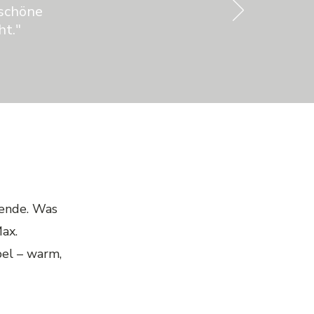
 schöne
ht."
ende. Was
Max.
el – warm,