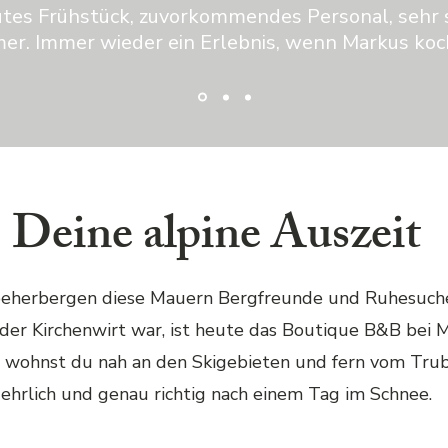
utes Frühstück, zuvorkommendes Personal, sehr
er. Immer wieder ein Erlebnis, wenn Markus koc
Deine alpine Auszeit
beherbergen diese Mauern Bergfreunde und Ruhesuch
 der Kirchenwirt war, ist heute das Boutique B&B bei 
 wohnst du nah an den Skigebieten und fern vom Trub
ehrlich und genau richtig nach einem Tag im Schnee.