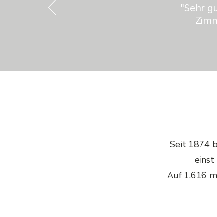
"Sehr g
Zimm
Seit 1874 
einst
Auf 1.616 m