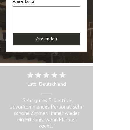
Anmerkung
Absenden
Lutz, Deutschland
"Sehr gutes Frühstück,
zuvorkommendes Personal, sehr
schöne Zimmer. Immer wieder
ein Erlebnis, wenn Markus
kocht."